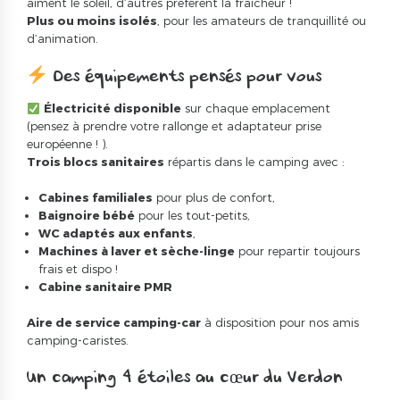
aiment le soleil, d’autres préfèrent la fraîcheur !
Plus ou moins isolés
, pour les amateurs de tranquillité ou
d’animation.
Des équipements pensés pour vous
Électricité disponible
sur chaque emplacement
(pensez à prendre votre rallonge et adaptateur prise
européenne ! ).
Trois blocs sanitaires
répartis dans le camping avec :
Cabines familiales
pour plus de confort,
Baignoire bébé
pour les tout-petits,
WC adaptés aux enfants
,
Machines à laver et sèche-linge
pour repartir toujours
frais et dispo !
Cabine sanitaire PMR
Aire de service camping-car
à disposition pour nos amis
camping-caristes.
Un camping 4 étoiles au cœur du Verdon