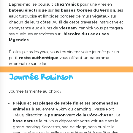
L’après-midi se poursuit
chez Yanick
pour une virée en
bateau électrique
sur les
basses Gorges du Verdon
, ses
eaux turquoise et limpides bordées de murs végétaux sur
chacun de leurs côtés. Au fil de cette traversée instructive et
dépaysante aux allures de
Vietnam
, Yannick vous partagera
ses quelques anecdotes sur l’
histoire du Lac et ses
légendes
.
Étoiles pleins les yeux, vous terminerez votre journée par un
petit
resto authentique
vous offrant un panorama
imprenable sur le lac.
Journée Robinson
Journée farniente au choix :
Fréjus
et ses
plages de sable fin
et ses
promenades
animées
à seulement 45km du camping : Passé Port
Fréjus, direction le
poumon vert de la Côte-d’Azur
: La
base nature
là où vous déposerait votre voiture dans le
grand parking. Serviettes, sac de plage, sans oublier le
seau, le râteau et la pelle et vous êtes prêt à profiter des