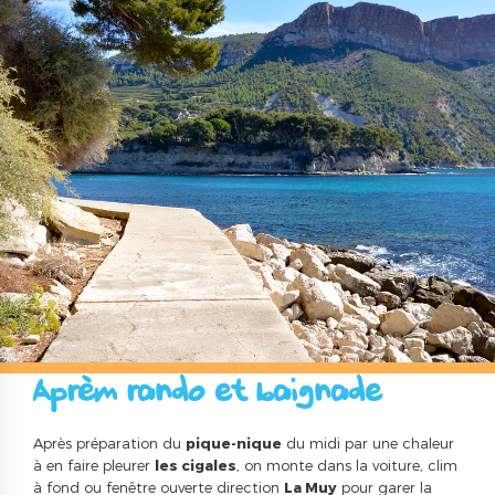
Aprèm rando et baignade
Après préparation du
pique-nique
du midi par une chaleur
à en faire pleurer
les cigales
, on monte dans la voiture, clim
à fond ou fenêtre ouverte direction
La Muy
pour garer la