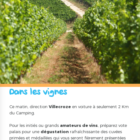
Dans les vignes
Ce matin, direction
Villecroze
en voiture à seulement 2 Km
du Camping.
Pour les initiés ou grands
amateurs de vins
, préparez vote
palais pour une
dégustation
rafraîchissante des cuvées
primées et médaillées qui vous seront fièrement présentées