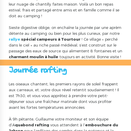
leur nuage de chantilly faites maison. Voilà un bon repas
estival, frais et partagé entre amis et en famille comme il se
doit au camping !
Sieste digestive oblige, on enchaîne la journée par une aprèm
détente au camping ou bien pour les plus curieux, par notre
rallye
spécial campeurs à Tourtour
! Ce village « perché
dans le ciel » au riche passé médiéval, s’est construit sur le
passage des eaux de source qui alimentent 8 fontaines et un
charmant moulin à huile
toujours en activité. Bonne visite !
Journée rafting !
Les oiseaux chantent, les premiers rayons de soleil frappent
aux carreaux, et…votre doux réveil retentit soudainement ! Il
est 7h30, et vous vous apprêtez à prendre votre petit-
déjeuner sous une fraîcheur matinale dont vous profiter
avant les fortes températures annoncées.
À 9h pétante, Guillaume votre moniteur et son équipe
d’A
quabond rafting
vous attendent à l’
embouchure du
Jabron
pour l’enfilage des combis dans la patience et la