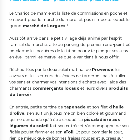
Le Chariot de mamie et la liste de commissions en poche et
en avant pour le marché du mardi et pas n’importe lequel, le
grand
marché de Lorgues
!
Aussitôt arrivé dans le petit village déjà animé par l’esprit
familial du marché, alte au parking du premier rond-point où
on claque les portières de la titine pour vite plonger ses sens
en éveil parmi les merveilles que le var tient à nous offrir.
Réchauffées par le doux soleil matinal de
Provence
, les
saveurs et les senteurs des épices ne tarderont pas à titiller
vos sens et charmer vos intentions d’achats avec l’aide des
charmants
commerçants locaux
et leurs divers
produits
du terroir
.
En entrée, petite tartine de
tapenade
et son filet d’
huile
d’olive
, s’en suit un juteux melon bien coloré et gourmand
qui ne demande qu’à être croqué. La
pissaladière aux
légumes du soleil
fait son entrée et s’accompagne de son
fidèle poulet fermier et son
aïoli
. Et pour combler le tout,
rien de mieux que de bonnes fraises rouges et sucrées sur