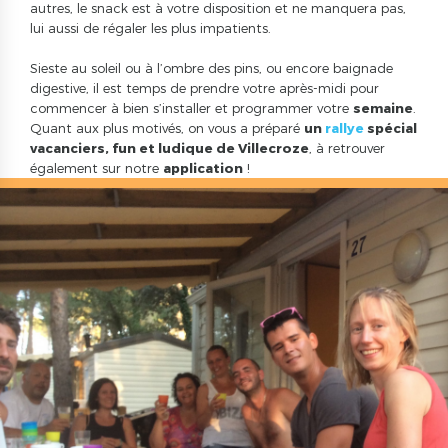
autres, le snack est à votre disposition et ne manquera pas,
lui aussi de régaler les plus impatients.
Sieste au soleil ou à l’ombre des pins, ou encore baignade
digestive, il est temps de prendre votre après-midi pour
commencer à bien s’installer et programmer votre
semaine
.
Quant aux plus motivés, on vous a préparé
un
rallye
spécial
vacanciers, fun et ludique de Villecroze
, à retrouver
également sur notre
application
!