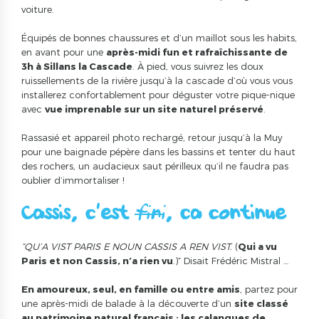
voiture.
Équipés de bonnes chaussures et d’un maillot sous les habits,
en avant pour une
après-midi fun et rafraîchissante de
3h à Sillans la Cascade
. À pied, vous suivrez les doux
ruissellements de la rivière jusqu’à la cascade d’où vous vous
installerez confortablement pour déguster votre pique-nique
avec
vue imprenable sur un site naturel préservé
.
Rassasié et appareil photo rechargé, retour jusqu’à la Muy
pour une baignade pépère dans les bassins et tenter du haut
des rochers, un audacieux saut périlleux qu’il ne faudra pas
oublier d’immortaliser !
Cassis, c’est
fini
, ça continue !
“QU’A VIST PARIS E NOUN CASSIS A REN VIST.
(
Qui a vu
Paris et non Cassis, n’a rien vu
.)” Disait Frédéric Mistral …
En amoureux, seul, en famille ou entre amis
, partez pour
une après-midi de balade à la découverte d’un
site classé
au patrimoine naturel français : les calanques de