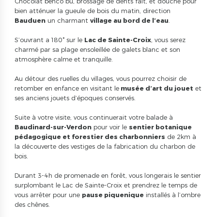
Chocolat benco bu, brossage de dents fait, et douche pour
bien atténuer la gueule de bois du matin, direction
Bauduen
un charmant
village au bord de l’eau
.
S’ouvrant a 180° sur le
Lac de Sainte-Croix
, vous serez
charmé par sa plage ensoleillée de galets blanc et son
atmosphère calme et tranquille.
Au détour des ruelles du villages, vous pourrez choisir de
retomber en enfance en visitant le
musée d’art du jouet
et
ses anciens jouets d’époques conservés.
Suite à votre visite, vous continuerait votre balade à
Baudinard-sur-Verdon
pour voir le
sentier botanique
pédagogique et forestier des charbonniers
de 2km à
la découverte des vestiges de la fabrication du charbon de
bois.
Durant 3-4h de promenade en forêt, vous longerais le sentier
surplombant le Lac de Sainte-Croix et prendrez le temps de
vous arrêter pour une
pause piquenique
installés à l’ombre
des chênes.